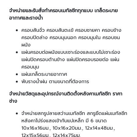
จำหน่ายและรับสั่งทำครอบเมทัลชีททุกแบบ เกล็ดระบาย
อากาศและรางน้ำ
ครอบสันจั่ว ครอบสันตะเข้ ครอบชายคา ครอบข้าง
ครอบปิดล่าง ครอบมุมนอก ครอบมุมใน ครอบชน
ผนัง
แผ่นครอบต่อผนังแบบเซาะร่องและแบบไม่เซาะร่อง
แผ่นปิดครอบด้านข้าง แผ่นปิดครอบรอยต่อ แผ่น
ครอบมุม
แผ่นเกล็ดระบายอากาศ
พับรางน้ำฝน ตามขนาดที่ต้องการ
จำหน่ายวัสดุและอุปกรณ์งานติดตั้งหลังคาเมทัลชีท ราคา
ช่าง
จำหน่ายสกรูปลายสว่านเมทัลชีท สกรูยึดแผ่นเมทัลชีท
หลังคาโปร่งแสงเข้ากับแปเหล็ก มี 6 ขนาด
10x16x16มม., 10x16x20มม., 12x14x48มม.,
12x15x56มม., 12x14x75มม.