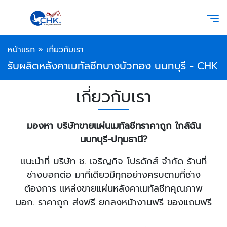
หน้าแรก
»
เกี่ยวกับเรา
รับผลิตหลังคาเมทัลชีทบางบัวทอง นนทบุรี - CHK
เกี่ยวกับเรา
มองหา บริษัทขายแผ่นเมทัลชีทราคาถูก ใกล้ฉัน
นนทบุรี-ปทุมธานี?
แนะนำที่ บริษัท ช. เจริญกิจ โปรดักส์ จำกัด ร้านที่
ช่างบอกต่อ มาที่เดียวมีทุกอย่างครบตามที่ช่าง
ต้องการ แหล่งขายแผ่นหลังคาเมทัลชีทคุณภาพ
มอก. ราคาถูก ส่งฟรี ยกลงหน้างานฟรี ของแถมฟรี