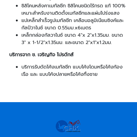
ซิลิโคนหลังคาเมทัลชีท ซิลิโคนชนิดไร้กรด แท้ 100%
เหมาะสำหรับงานติดตั้งเมทัลชีทและแผ่นโปร่งแสง
แปเหล็กสำเร็จรูปเมทัลชีท เคลือบอลูมิเนียมซิงค์และ
กัลป์วาไนซ์ ขนาด 0.55มม.x6เมตร
เหล็กกล่องกัลวาไนซ์ ขนาด 4"x 2"x1.35มม. ขนาด
3" x 1-1/2"x1.35มม. และขนาด 2"x1"x1.2มม.
บริการจาก ช. เจริญกิจ โปรดักส์
บริการรับดัดโค้งเมทัลชีท แบบโค้งโดมหรือโค้งท้อง
เรือ และ แบบโค้งปลายหรือโค้งทิ้งชาย