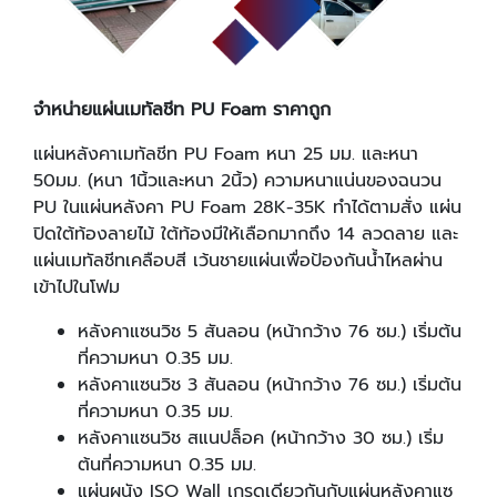
จำหน่ายแผ่นเมทัลชีท
PU Foam ราคาถูก
แผ่นหลังคาเมทัลชีท PU Foam หนา 25 มม. และหนา
50มม. (หนา 1นิ้วและหนา 2นิ้ว) ความหนาแน่นของฉนวน
PU ในแผ่นหลังคา PU Foam 28K-35K ทำได้ตามสั่ง แผ่น
ปิดใต้ท้องลายไม้ ใต้ท้องมีให้เลือกมากถึง 14 ลวดลาย และ
แผ่นเมทัลชีทเคลือบสี เว้นชายแผ่นเพื่อป้องกันน้ำไหลผ่าน
เข้าไปในโฟม
หลังคาแซนวิช 5 สันลอน (หน้ากว้าง 76 ซม.) เริ่มต้น
ที่ความหนา 0.35 มม.
หลังคาแซนวิช 3 สันลอน (หน้ากว้าง 76 ซม.) เริ่มต้น
ที่ความหนา 0.35 มม.
หลังคาแซนวิช สแนปล็อค (หน้ากว้าง 30 ซม.) เริ่ม
ต้นที่ความหนา 0.35 มม.
แผ่นผนัง ISO Wall เกรดเดียวกันกับแผ่นหลังคาแซ