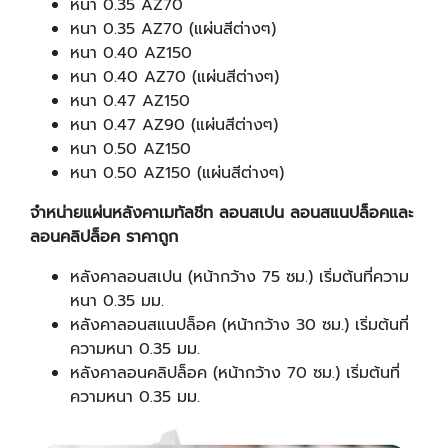
หนา 0.35 AZ70
หนา 0.35 AZ70 (แผ่นสีต่างๆ)
หนา 0.40 AZ150
หนา 0.40 AZ70 (แผ่นสีต่างๆ)
หนา 0.47 AZ150
หนา 0.47 AZ90 (แผ่นสีต่างๆ)
หนา 0.50 AZ150
หนา 0.50 AZ150 (แผ่นสีต่างๆ)
จำหน่ายแผ่นหลังคาเมทัลชีท ลอนสเปน ลอนสแนปล็อคและ
ลอนคลิปล็อค ราคาถูก
หลังคาลอนสเปน (หน้ากว้าง 75 ซม.) เริ่มต้นที่ความ
หนา 0.35 มม.
หลังคาลอนสแนปล็อค (หน้ากว้าง 30 ซม.) เริ่มต้นที่
ความหนา 0.35 มม.
หลังคาลอนคลิปล็อค (หน้ากว้าง 70 ซม.) เริ่มต้นที่
ความหนา 0.35 มม.