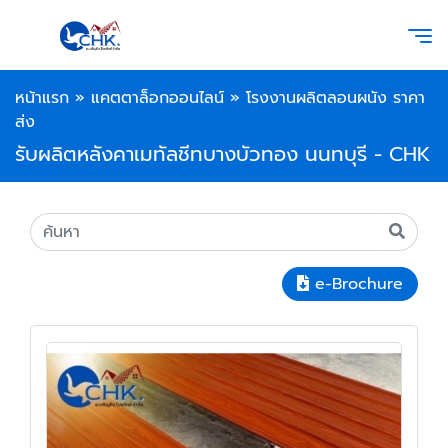
หน้าแรก
»
แคตตาล็อกออนไลน์
»
โรงงานผลิตลอนผนัง ราคา
ส่ง
รับผลิตหลังคาเมทัลชีทบางบัวทอง นนทบุรี - CHK
e-Brochure