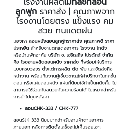
โรงงานผลิต
เมทัลชีทลอน
ลูกฟูก
ราคาส่ง | คุณภาพจาก
โรงงานโดยตรง แข็งแรง คม
สวย ทนแดดฝน
มองหา
ลอนผนัง
ลอนลูกฟูก
ราคาส่ง คุณภาพดี ราคา
ประหยัด
สำหรับงานตกแต่งอาคาร โรงงาน โกดัง
หรือบ้านพักอาศัย
บริษัท ช. เจริญกิจ โปรดักส์ จำกัด
คือ
โรงงานผลิตลอนผนัง ราคาส่ง
ที่พร้อมให้บริการ
แบบครบวงจร ตั้งแต่การผลิต ตัด พับ และจัดส่งถึง
หน้างาน พร้อมทีมงานผู้เชี่ยวชาญให้คำปรึกษาในทุกขั้น
ตอน หรือแผ่นลอนผนัง แผ่นที่นิยมใช้ทำเป็นผนังกั้น ไม่
สามารถใช้ร่วมกับฉนวนกันความร้อนได้ ไม่เหมาะสำหรับ
การนำไปมุงหลังคา
ลอน
CHK-333 / CHK-777
ลอนSJK 333 นิยมมากสำหรับงานฝ้าตามอาคาร
ภายนอก หลังการติดตั้งเสร็จจะไม่เห็นรอยเจาะ